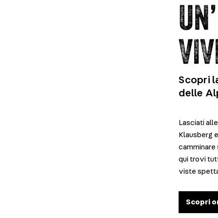
UN’
VIV
Scopri l
delle Al
Lasciati all
Klausberg e
camminare s
qui trovi t
viste spett
Scopri o