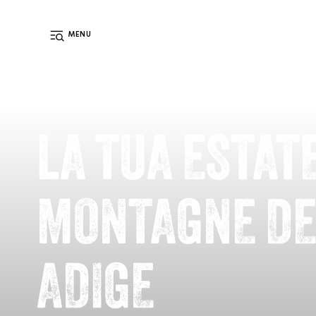
MENU
IT
IMPIANTI
MALGHE
WEBCAM
METEO
DE
EN
LA TUA ESTAT
MONTAGNE DE
ADIGE