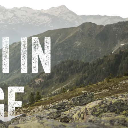
 IN
GE