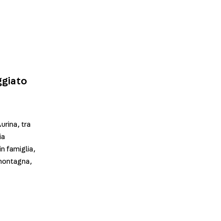
ggiato
urina, tra
ia
n famiglia,
 montagna,