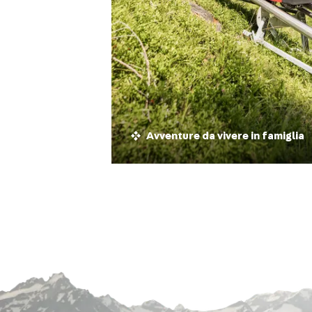
Highlight culinari
Avventure da vivere in famiglia
Vie ferrate