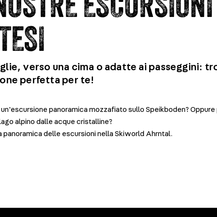
NOSTRE ESCURSIONI
TESI
glie, verso una cima o adatte ai passeggini: t
ione perfetta per te!
 un'escursione panoramica mozzafiato sullo Speikboden? Oppure 
lago alpino dalle acque cristalline?
na panoramica delle escursioni nella Skiworld Ahrntal.