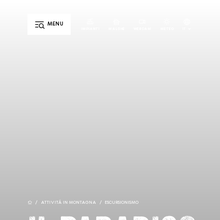
MENU
IT
IMPIANTI
MALGHE
WEBCAM
METEO
DE
EN
/
ATTIVITÁ IN MONTAGNA
/
ESCURSIONISMO