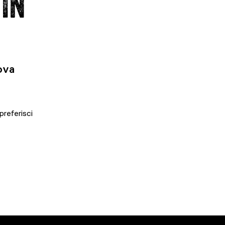
 IN
rova
preferisci