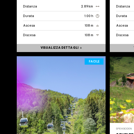
Distanza
2.89 km
Distanza
Durata
1:00 h
Durata
Ascesa
108 m
Ascesa
Discesa
108 m
Discesa
VISUALIZZA DETTAGLI
FACILE
SPEIKBODEN