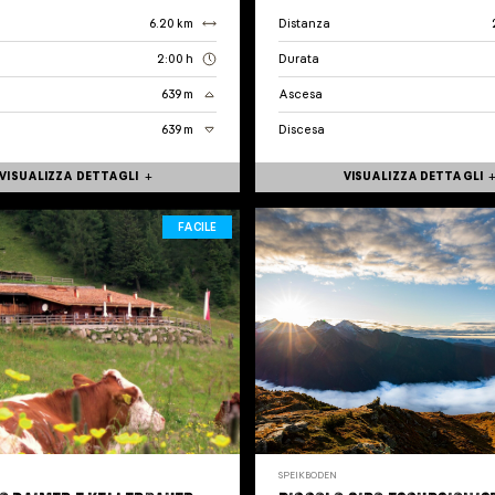
6.20 km
Distanza
2:00 h
Durata
639 m
Ascesa
639 m
Discesa
VISUALIZZA DETTAGLI
VISUALIZZA DETTAGLI
FACILE
SPEIKBODEN