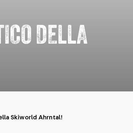
TICO DELLA
A
nella Skiworld Ahrntal!