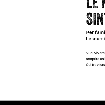
LE 
SIN
Per fami
l'escurs
Vuoi vivere
scoprire un 
Qui trovi u