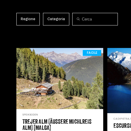
Regione
Categoria
FACILE
SPEIKBODEN
CADIPIETRA
TREJER ALM (ÄUSSERE MICHLREIS A
ESCURSI
LM) [MALGA]