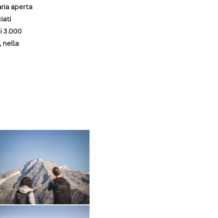
aria aperta
iati
i 3.000
 nella