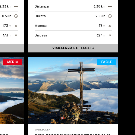
2.33 km
Distanza
6.30 km
0:50 h
Durata
2:00 h
173 m
Ascesa
76 m
173 m
Discesa
627 m
VISUALIZZA DETTAGLI
MEDIA
FACILE
SPEIKBODEN