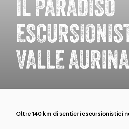
IL PARADISO
ESCURSIONIS
VALLE AURIN
Oltre 140 km di sentieri escursionistici 