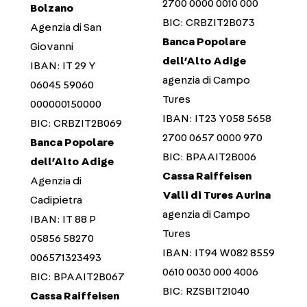
2700 0000 0010 000
Bolzano
BIC: CRBZIT2B073
Agenzia di San
Banca Popolare
Giovanni
dell’Alto Adige
IBAN: IT 29 Y
agenzia di Campo
06045 59060
Tures
000000150000
IBAN: IT23 Y058 5658
BIC: CRBZIT2B069
2700 0657 0000 970
Banca Popolare
BIC: BPAAIT2B006
dell’Alto Adige
Cassa Raiffeisen
Agenzia di
Valli di Tures Aurina
Cadipietra
agenzia di Campo
IBAN: IT 88 P
Tures
05856 58270
IBAN: IT94 W082 8559
006571323493
0610 0030 000 4006
BIC: BPAAIT2B067
BIC: RZSBIT21040
Cassa Raiffeisen