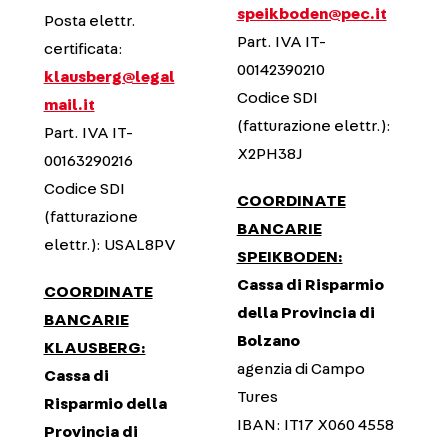
speikboden@pec.it
Posta elettr.
Part. IVA IT-
certificata:
00142390210
klausberg@legal
Codice SDI
mail.it
(fatturazione elettr.):
Part. IVA IT-
X2PH38J
00163290216
Codice SDI
COORDINATE
(fatturazione
BANCARIE
elettr.): USAL8PV
SPEIKBODEN:
Cassa di Risparmio
COORDINATE
della Provincia di
BANCARIE
Bolzano
KLAUSBERG:
agenzia di Campo
Cassa di
Tures
Risparmio della
IBAN: IT17 X060 4558
Provincia di