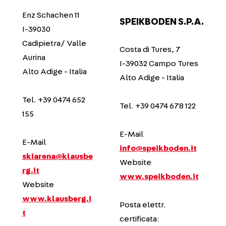
Enz Schachen 11
SPEIKBODEN S.P.A.
I-39030
Cadipietra/ Valle
Costa di Tures, 7
Aurina
I-39032 Campo Tures
Alto Adige - Italia
Alto Adige - Italia
Tel. +39 0474 652
Tel. +39 0474 678 122
155
E-Mail
E-Mail
info@speikboden.it
skiarena@klausbe
Website
rg.it
www.speikboden.it
Website
www.klausberg.i
Posta elettr.
t
certificata: