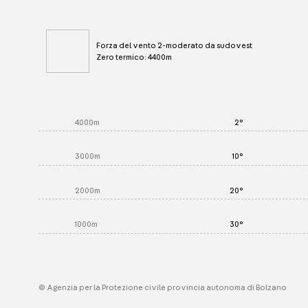
Forza del vento 2-moderato da sudovest
Zero termico: 4400m
4000m
2°
3000m
10°
2000m
20°
1000m
30°
© Agenzia per la Protezione civile provincia autonoma di Bolzano