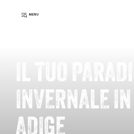
MENU
IT
IMPIANTI
MALGHE
WEBCAM
METEO
DE
EN
IL TUO PARAD
INVERNALE IN
ADIGE