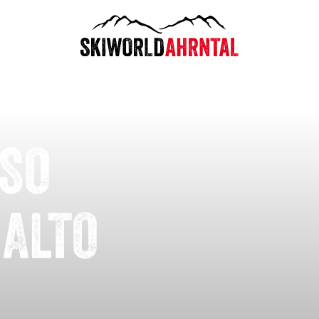
ISO
 ALTO