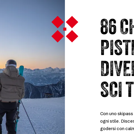
86 C
PIST
DIVE
SCI 
Con uno skipass h
ogni stile. Disc
godersi con calma