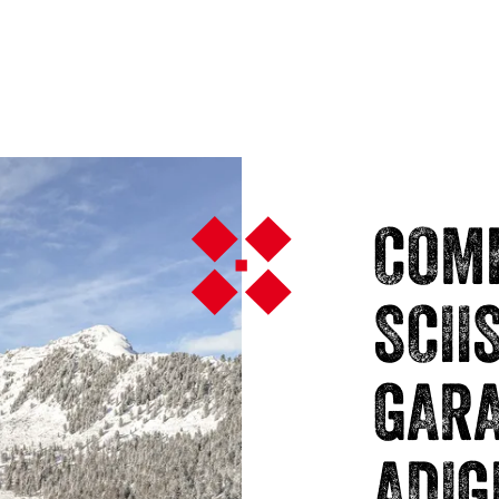
COM
SCII
GARA
ADIG