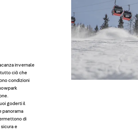
vacanza invernale
 tutto ciò che
rono condizioni
 snowpark
ione.
oi goderti il
te panorama
 permettono di
 sicura e