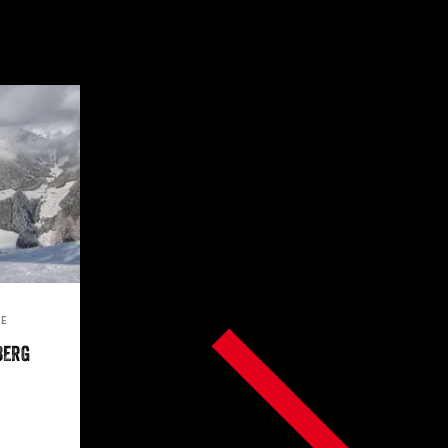
SE
BERG