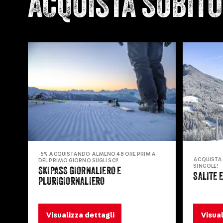
ACQUISTA SUBITO 
-5% ACQUISTANDO ALMENO 48 ORE PRIMA
ACQUISTA 
DEL PRIMO GIORNO SUGLI SCI!
SINGOLE!
SKIPASS GIORNALIERO E
SALITE 
PLURIGIORNALIERO
Visualizza dettagli
Visual