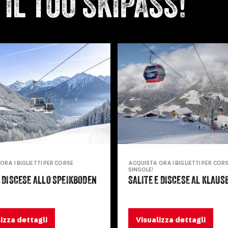
IL TUO SKIPASS!
ORA I BIGLIETTI PER CORSE
ACQUISTA ORA I BIGLIETTI PER COR
SINGOLE!
E DISCESE ALLO SPEIKBODEN
SALITE E DISCESE AL KLAUS
izza dettagli
Visualizza dettagli