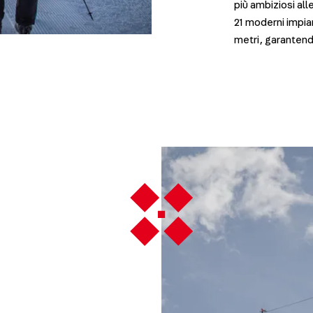
più ambiziosi all
21 moderni impia
metri, garantendo