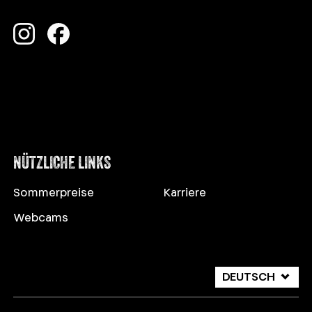
NÜTZLICHE LINKS
Sommerpreise
Karriere
STEINHAUS/AHRNTAL
Webcams
WANDERUNG ZUM KLAUSSEE
Strecke
6.20 km
DEUTSCH
Dauer
2:00 h
ITALIANO