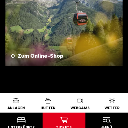
Zum Online-Shop
AUSZEICHNUNGEN
ANLAGEN
HÜTTEN
WEBCAMS
WETTER
UNTERKÜNFTE
TICKETS
MENÜ