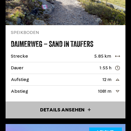
SPEIKBODEN
DAIMERWEG – SAND IN TAUFERS
Strecke
5.85 km
Dauer
1:55 h
Aufstieg
12 m
Abstieg
1081 m
DETAILS ANSEHEN