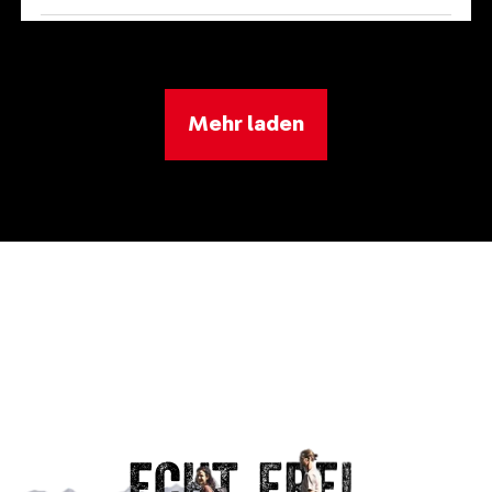
Dauer
2:00 h
Aufstieg
76 m
Mehr laden
Abstieg
627 m
DETAILS ANSEHEN
LEICHT
ECHT. FREI.