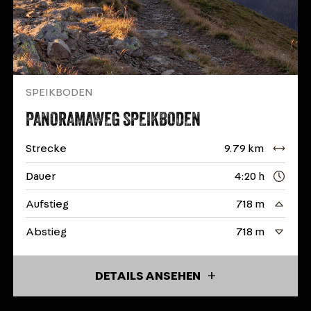
SPEIKBODEN
PANORAMAWEG SPEIKBODEN
Strecke
9.79 km
Dauer
4:20 h
Aufstieg
718 m
Abstieg
718 m
DETAILS ANSEHEN