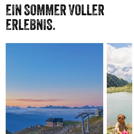
EIN SOMMER VOLLER
LEICHT
ERLEBNIS.
SPEIKBODEN
HAUSBERG SPEIKBODEN
Strecke
6.48 km
Dauer
2:40 h