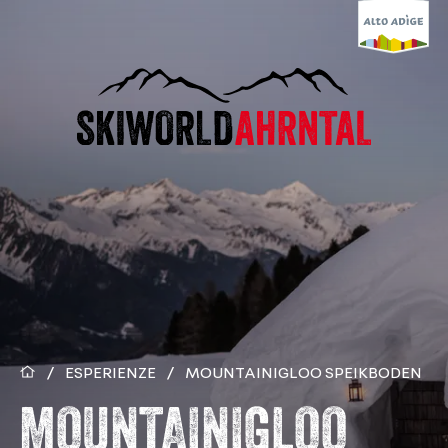
/
ESPERIENZE
/
MOUNTAINIGLOO SPEIKBODEN
MOUNTAINIGLOO