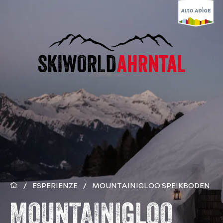
/
ESPERIENZE
/
MOUNTAINIGLOO SPEIKBODEN
MOUNTAINIGLOO