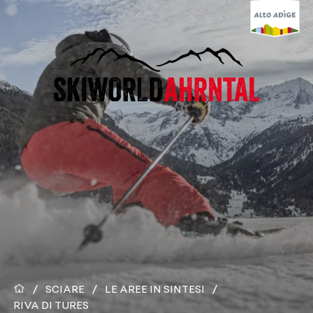
/
SCIARE
/
LE AREE IN SINTESI
/
RIVA DI TURES