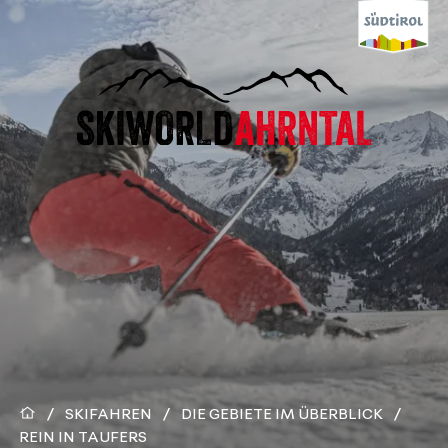
/
SKIFAHREN
/
DIE GEBIETE IM ÜBERBLICK
/
REIN IN TAUFERS