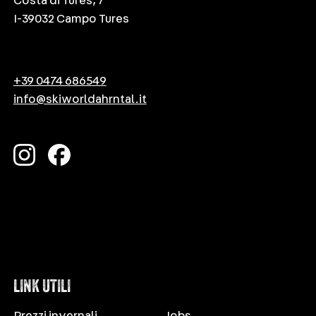
Costa di Tures, 7
I-39032 Campo Tures
+39 0474 686549
info@skiworldahrntal.it
LINK UTILI
Prezzi invernali
Jobs