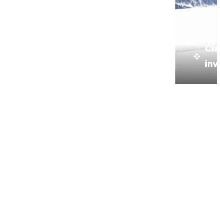
Cia
inv