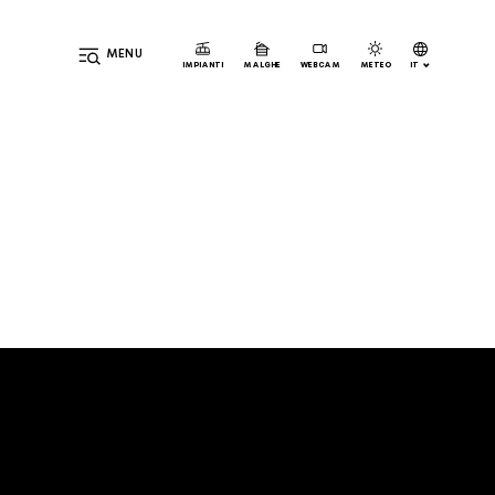
MENU
IT
IMPIANTI
MALGHE
WEBCAM
METEO
DE
EN