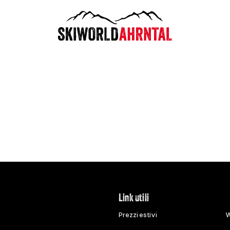
Link utili
Prezzi estivi
W