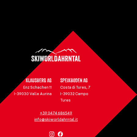
KLAUSBERG AG
SPEIKBODEN AG
Enz Schachen 11
Costa di Tures, 7
I-39030 Valle Aurina
I-39032 Campo
Tures
+39 0474 686549
info@skiworldahrntal.it