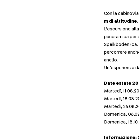
Con la cabinovia
m di altitudine
.
L’escursione alla
panoramica per a
Speikboden (ca. 3
percorrere anche 
anello.
Un’esperienza d
Date estate 20
Martedì, 11.08.20
Martedì, 18.08.2
Martedì, 25.08.2
Domenica, 06.09
Domenica, 18.10.
Informazione:
G