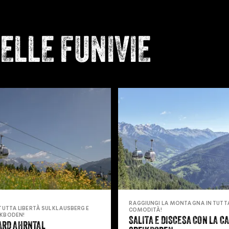
DELLE FUNIVIE
RAGGIUNGI LA MONTAGNA IN TUTT
 TUTTA LIBERTÀ SUL KLAUSBERG E
COMODITÀ!
IKBODEN!
SALITA E DISCESA CON LA C
ARD AHRNTAL