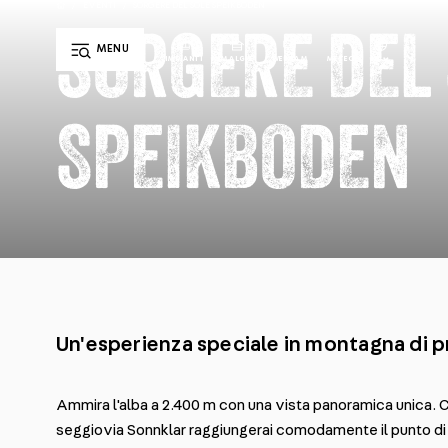
/
EVENTI
/
SORGERE DEL SOLE SPEIKBODEN
SORGERE DEL
MENU
IT
IMPIANTI
MALGHE
WEBCAM
METEO
DE
EN
SPEIKBODEN
Un'esperienza speciale in montagna di p
Ammira l'alba a 2.400 m con una vista panoramica unica. C
seggiovia Sonnklar raggiungerai comodamente il punto di 