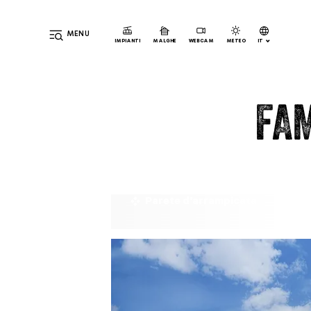
MENU
IT
IMPIANTI
MALGHE
WEBCAM
METEO
DE
EN
FA
Parete d'arrampicata