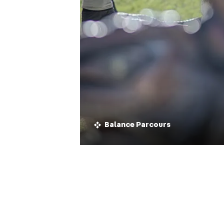
Balance Parcours
Balance Parcours
Dinoland