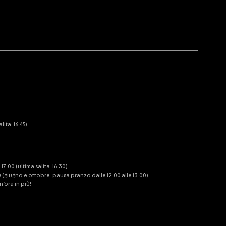
lita: 16:45)
:00 (ultima salita: 16:30)
0 (giugno e ottobre: pausa pranzo dalle 12:00 alle 13:00)
’ora in più!