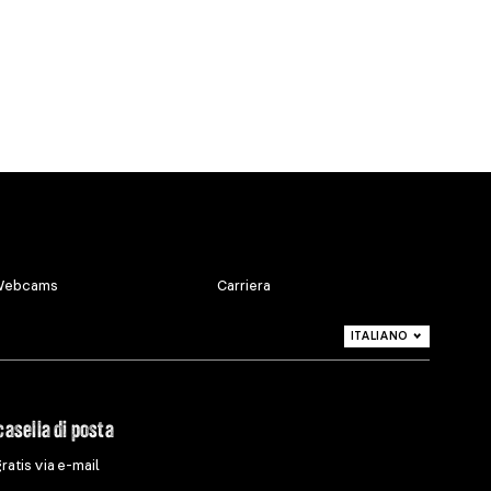
ebcams
Carriera
ITALIANO
DEUTSCH
ENGLISH
casella di posta
gratis via e-mail