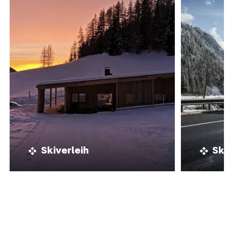
Skiverleih
Sk