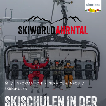
/
INFORMATION
/
SERVICE & INFOS
/
SKISCHULEN
SKISCHULEN IN DER