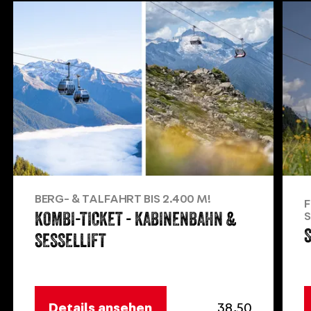
BERG- & TALFAHRT BIS 2.400 M!
F
KOMBI-TICKET - KABINENBAHN &
S
SESSELLIFT
Details ansehen
38,50