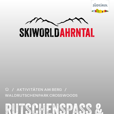
/
AKTIVITÄTEN AM BERG
/
WALDRUTSCHENPARK CROSSWOODS
RUTSCHENSPASS & A