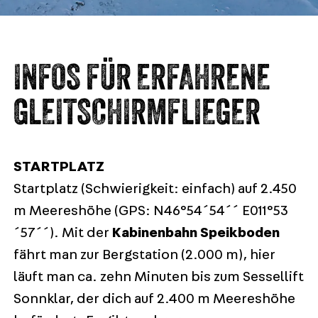
INFOS FÜR ERFAHRENE
GLEITSCHIRMFLIEGER
STARTPLATZ
Startplatz (Schwierigkeit: einfach) auf 2.450
m Meereshöhe (GPS: N46°54´54´´ E011°53
´57´´). Mit der
Kabinenbahn Speikboden
fährt man zur Bergstation (2.000 m), hier
läuft man ca. zehn Minuten bis zum Sessellift
Sonnklar, der dich auf 2.400 m Meereshöhe