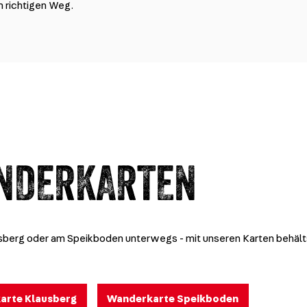
n richtigen Weg.
NDERKARTEN
berg oder am Speikboden unterwegs - mit unseren Karten behälts
arte Klausberg
Wanderkarte Speikboden