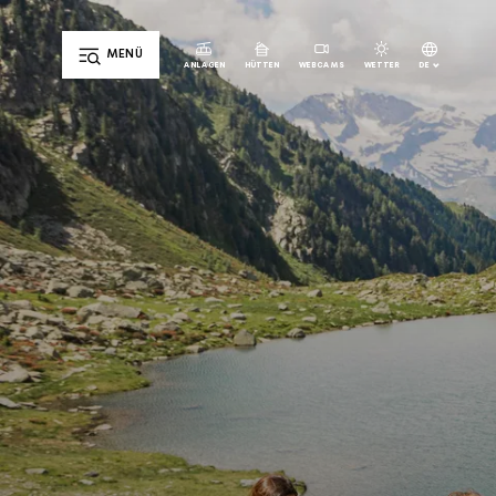
MENÜ
DE
ANLAGEN
HÜTTEN
WEBCAMS
WETTER
IT
EN