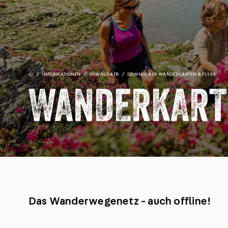
/
INFORMATIONEN
/
DOWNLOADS
/
DOWNLOADS WANDERKARTEN & FLYER
WANDERKARTE
Das Wanderwegenetz - auch offline!