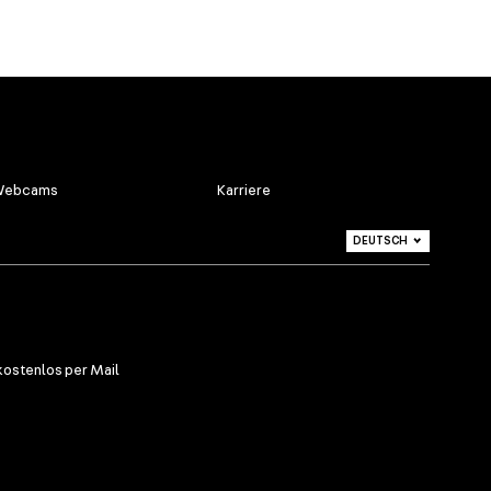
ebcams
Karriere
DEUTSCH
ITALIANO
ENGLISH
kostenlos per Mail