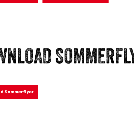
WNLOAD SOMMERFL
d Sommerflyer