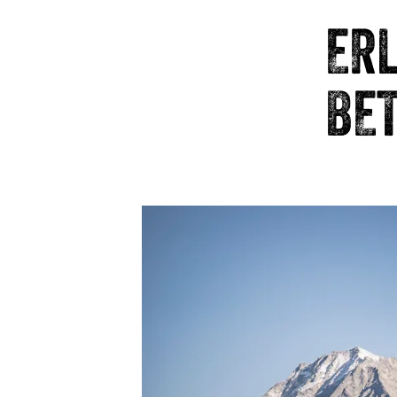
ER
BET