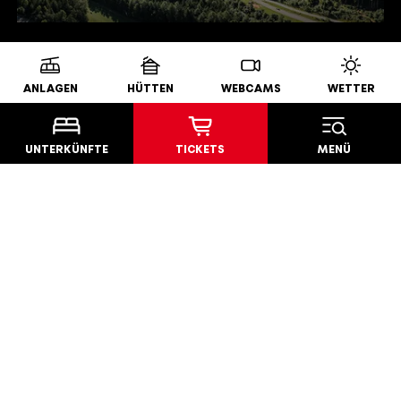
SOMMER-TICKETS KAUFEN
ANLAGEN
HÜTTEN
WEBCAMS
WETTER
UNTERKÜNFTE
TICKETS
MENÜ
Zum Online-Shop