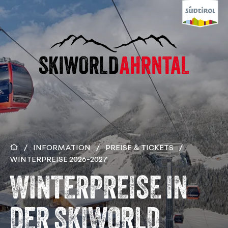
/
INFORMATION
/
PREISE & TICKETS
/
WINTERPREISE 2026-2027
WINTERPREISE IN
DER SKIWORLD