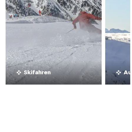
Skifahren
Au